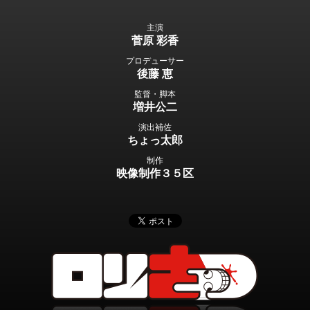
主演
菅原 彩香
プロデューサー
後藤 恵
監督・脚本
増井公二
演出補佐
ちょっ太郎
制作
映像制作３５区