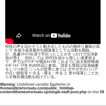
特技の声を活かそうと動き出したものの物作り趣味が高
じて 衣裳小道具製作や調達屋としても活動を開始。
が、急遽ｴｷｽﾄﾗ出演で手伝ったことがきっかけで出演参
加が増え、 顔出しでは 30代OL役から怪しい老婆役ま
で、声ではｱﾅｳﾝｻｰや独自ｷｬﾗ等 これまでに自主制作映画
やﾎﾞｲｽﾄﾞﾗﾏ等 約30作品に参加。 現在も普段は役員秘書
をしつつ休日 こっちの世界に来ては ボサボサのババア
や占い師役等々 出る・喋る・作る と 形や採算にこだわ
らず無所属活動を続けている。
Warning
: Undefined variable $galleries in
/home/atlick/rorisatu.com/public_html/wp-
content/themes/rorisatu-sp/single-staff-post.php
on line
59