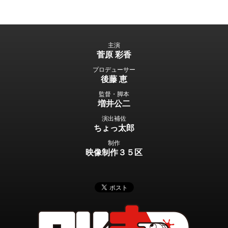
主演
菅原 彩香
プロデューサー
後藤 恵
監督・脚本
増井公二
演出補佐
ちょっ太郎
制作
映像制作３５区