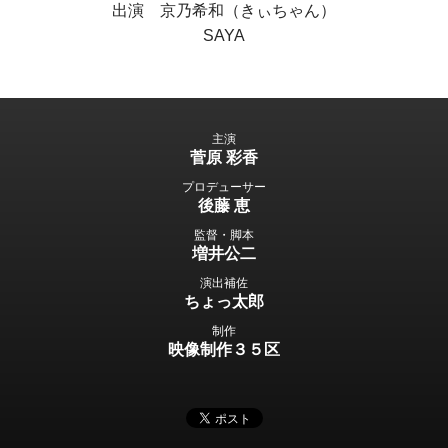
出演 京乃希和（きぃちゃん）
SAYA
主演
菅原 彩香
プロデューサー
後藤 恵
監督・脚本
増井公二
演出補佐
ちょっ太郎
制作
映像制作３５区